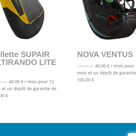
llette SUPAIR
NOVA VENTUS
LTIRANDO LITE
40,00
€
/ mois pour 
À PARTIR DE :
mois et un dépôt de garanti
100,00
€
40,00
€
/ mois pour 12
IR DE :
 et un dépôt de garantie de
,00
€