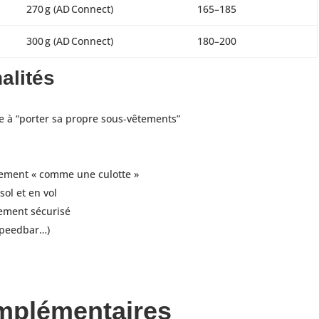
270 g (AD Connect)
165–185
300 g (AD Connect)
180–200
alités
e à “porter sa propre sous‑vêtements”
ilement « comme une culotte »
sol et en vol
ement sécurisé
speedbar…)
mplémentaires