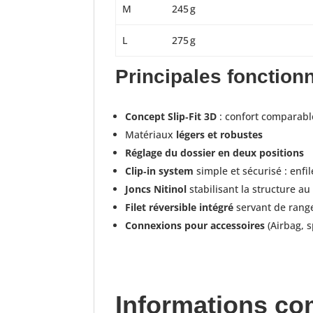
M
245 g
L
275 g
Principales fonctionn
Concept Slip‑Fit 3D
: confort comparabl
Matériaux
légers et robustes
Réglage du dossier en deux positions
Clip‑in system
simple et sécurisé : enf
Joncs Nitinol
stabilisant la structure au 
Filet réversible intégré
servant de rang
Connexions pour accessoires
(Airbag, 
Informations co