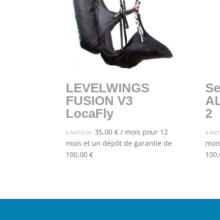
LEVELWINGS
Se
FUSION V3
A
LocaFly
2
35,00
€
/ mois pour 12
À PARTIR DE :
À PART
mois et un dépôt de garantie de
mois
100,00
€
100