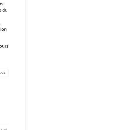
ns
e du
,
ion
jours
ois