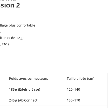
sion 2
llage plus confortable
s
ftlinks de 12 g)
 etc.)
Poids avec connecteurs
Taille pilote (cm)
185 g (Edelrid Ease)
120–140
245 g (AD Connect)
150–170