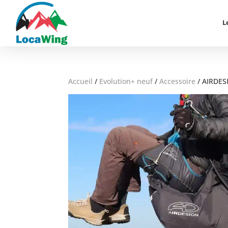
L
Accueil
/
Evolution+ neuf
/
Accessoire
/
AIRDESI