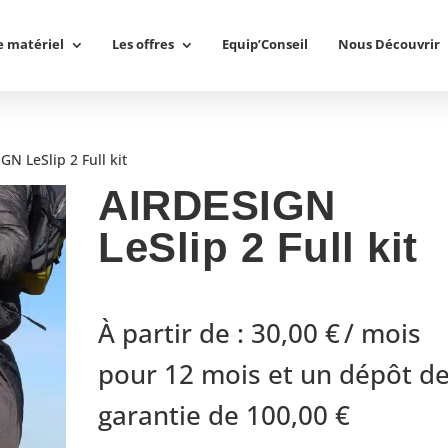
e matériel
Les offres
Equip’Conseil
Nous Découvrir
GN LeSlip 2 Full kit
AIRDESIGN
LeSlip 2 Full kit
À partir de :
30,00
€
/ mois
pour 12 mois et un dépôt d
garantie de
100,00
€