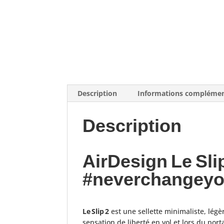
Description
Informations complémen
Description
AirDesign Le Slip
#neverchangeyo
Le Slip 2
est une sellette minimaliste, légèr
sensation de liberté en vol et lors du port