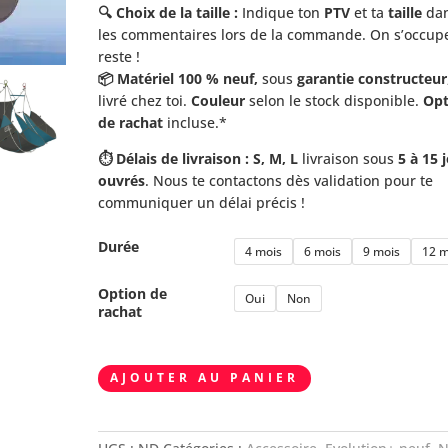
🔍 Choix de la taille :
Indique ton
PTV
et ta
taille
da
les commentaires lors de la commande. On s’occup
reste !
📦 Matériel 100 % neuf,
sous
garantie constructeur
livré chez toi.
Couleur
selon le stock disponible.
Opt
de rachat
incluse.*
⏱️ Délais de livraison : S, M, L
livraison sous
5 à 15 
ouvrés
. Nous te contactons dès validation pour te
communiquer un délai précis !
Durée
4 mois
6 mois
9 mois
12 m
Option de
Oui
Non
rachat
quantité
AJOUTER AU PANIER
de
AIRDESIGN
LeSlip