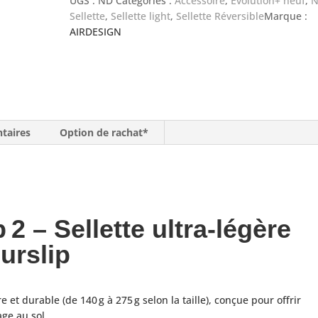
UGS :
ND
Catégories :
Accessoire
,
Evolution+ neuf
,
N
2
Sellette
,
Sellette light
,
Sellette Réversible
Marque :
Full
AIRDESIGN
kit
taires
Option de rachat*
 2 – Sellette ultra‑légère
urslip
e et durable (de 140 g à 275 g selon la taille), conçue pour offrir
age au sol.