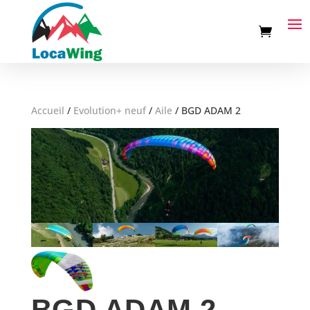
Accueil
/
Evolution+ neuf
/
Aile
/
BGD ADAM 2
BGD ADAM 2