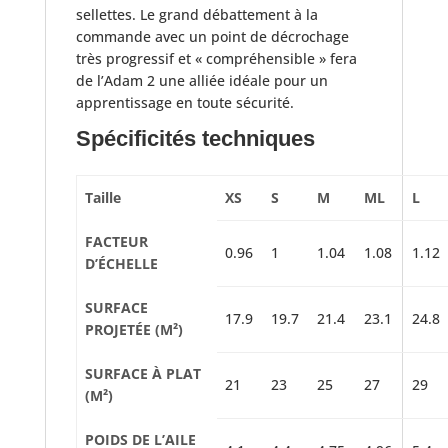
sellettes. Le grand débattement à la
commande avec un point de décrochage
très progressif et « compréhensible » fera
de l’Adam 2 une alliée idéale pour un
apprentissage en toute sécurité.
Spécificités techniques
Taille
XS
S
M
ML
L
FACTEUR
0.96
1
1.04
1.08
1.12
D’ÉCHELLE
SURFACE
17.9
19.7
21.4
23.1
24.8
PROJETÉE (M²)
SURFACE À PLAT
21
23
25
27
29
(M²)
POIDS DE L’AILE