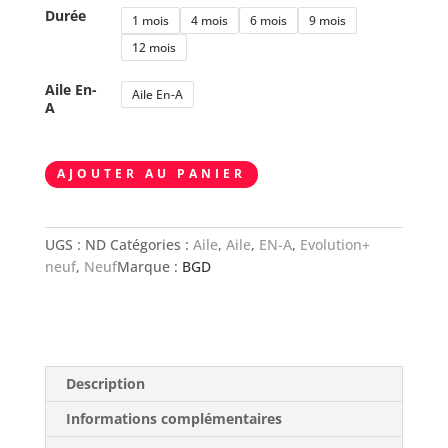
Durée
1 mois
4 mois
6 mois
9 mois
12 mois
Aile En-
Aile En-A
A
quantité
AJOUTER AU PANIER
de
BGD
ADAM
UGS :
ND
Catégories :
Aile
,
Aile
,
EN-A
,
Evolution+
2
neuf
,
Neuf
Marque :
BGD
Description
Informations complémentaires