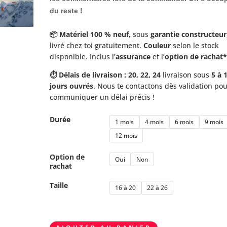
du reste !
📦 Matériel 100 % neuf,
sous
garantie constructeur
livré chez toi gratuitement.
Couleur
selon le stock
disponible. Inclus l’
assurance
et l’
option de rachat
⏱️ Délais de livraison : 20, 22, 24
livraison sous
5 à 
jours ouvrés
. Nous te contactons dès validation pou
communiquer un délai précis !
Durée
1 mois
4 mois
6 mois
9 mois
12 mois
Option de
Oui
Non
rachat
Taille
16 à 20
22 à 26
quantité