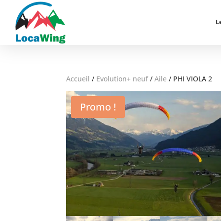
L
Accueil
/
Evolution+ neuf
/
Aile
/
PHI VIOLA 2
Promo !