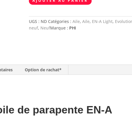
AJOUTER AU PANIER
de
PHI
VIOLA
UGS :
ND
Catégories :
Aile
,
Aile
,
EN-A Light
,
Evolutio
2
neuf
,
Neuf
Marque :
PHI
taires
Option de rachat*
oile de parapente EN-A