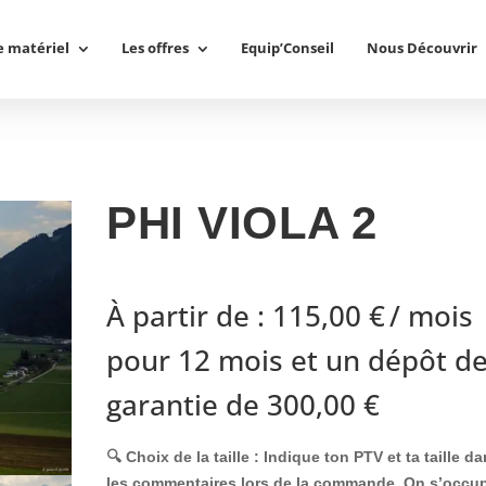
e matériel
Les offres
Equip’Conseil
Nous Découvrir
PHI VIOLA 2
À partir de :
115,00
€
/ mois
pour 12 mois et un dépôt d
garantie de
300,00
€
🔍 Choix de la taille :
Indique ton
PTV
et ta
taille
da
les commentaires lors de la commande. On s’occu