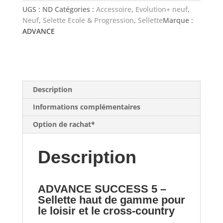
ADVANCE
UGS :
ND
Catégories :
Accessoire
,
Evolution+ neuf
,
SUCCESS
Neuf
,
Selette Ecole & Progression
,
Sellette
Marque :
5
ADVANCE
Description
Informations complémentaires
Option de rachat*
Description
ADVANCE SUCCESS 5 –
Sellette haut de gamme pour
le loisir et le cross-country