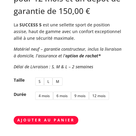
garantie de
150,00
€
La
SUCCESS 5
est une sellette sport de position
assise, haut de gamme avec un confort exceptionnel
allié à une sécurité maximale.
Matériel neuf – garantie constructeur, inclus la livraison
à domicile, l’assurance et l’
option de rachat*
Délai de Livraison : S, M & L – 2 semaines
Taille
S
L
M
Durée
4 mois
6 mois
9 mois
12 mois
quantité
AJOUTER AU PANIER
de
Sellette