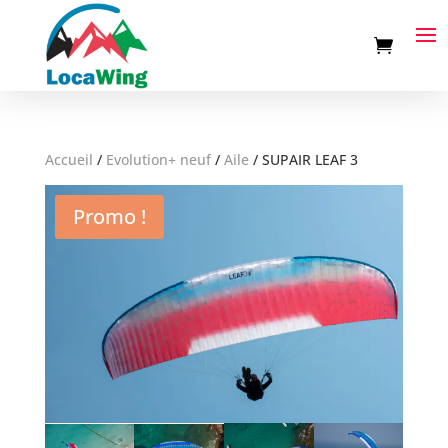
Accueil
/
Evolution+ neuf
/
Aile
/
SUPAIR LEAF 3
Promo !