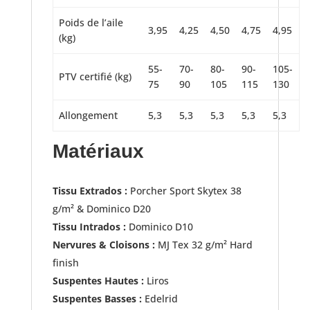
Poids de l’aile
3,95
4,25
4,50
4,75
4,95
(kg)
55-
70-
80-
90-
105-
PTV certifié (kg)
75
90
105
115
130
Allongement
5,3
5,3
5,3
5,3
5,3
Matériaux
Tissu Extrados :
Porcher Sport Skytex 38
g/m² & Dominico D20
Tissu Intrados :
Dominico D10
Nervures & Cloisons :
MJ Tex 32 g/m² Hard
finish
Suspentes Hautes :
Liros
Suspentes Basses :
Edelrid