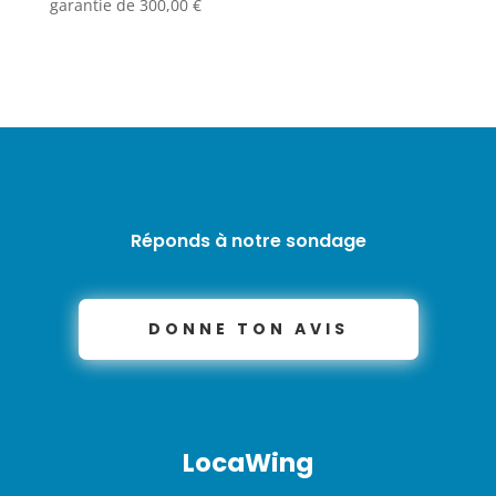
garantie de
300,00
€
Réponds à notre sondage
DONNE TON AVIS
LocaWing