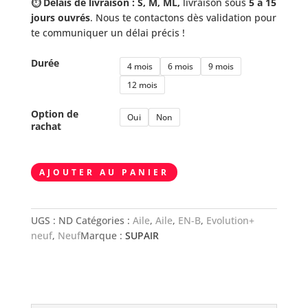
⏱️ Délais de livraison : S, M, ML,
livraison sous
5 à 15
jours ouvrés
. Nous te contactons dès validation pour
te communiquer un délai précis !
Durée
4 mois
6 mois
9 mois
12 mois
Option de
Oui
Non
rachat
quantité
AJOUTER AU PANIER
de
SUPAIR
LEAF
UGS :
ND
Catégories :
Aile
,
Aile
,
EN-B
,
Evolution+
3
neuf
,
Neuf
Marque :
SUPAIR