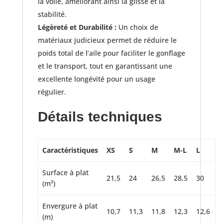
la voile, améliorant ainsi la glisse et la
stabilité.
Légèreté et Durabilité :
Un choix de
matériaux judicieux permet de réduire le
poids total de l’aile pour faciliter le gonflage
et le transport, tout en garantissant une
excellente longévité pour un usage
régulier.
Détails techniques
Caractéristiques
XS
S
M
M-L
L
Surface à plat
21,5
24
26,5
28,5
30
(m²)
Envergure à plat
10,7
11,3
11,8
12,3
12,6
(m)