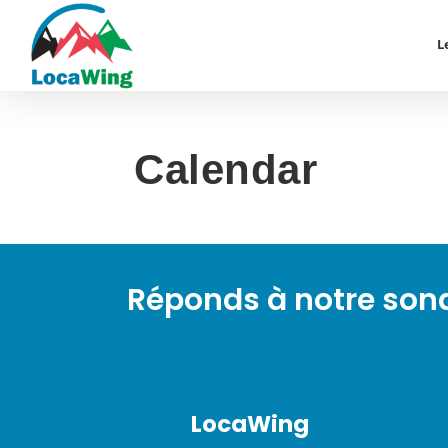
L
Calendar
Réponds à notre so
LocaWing