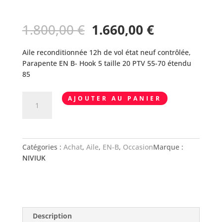
Le
Le
1.800,00
€
1.660,00
€
prix
prix
Aile reconditionnée 12h de vol état neuf contrôlée,
Parapente EN B- Hook 5 taille 20 PTV 55-70 étendu
initial
actuel
85
était :
est :
quantité
AJOUTER AU PANIER
1.800,00 €.
1.660,00 €.
de
Aile
NIVIUK
HOOK
Catégories :
Achat
,
Aile
,
EN-B
,
Occasion
Marque :
5
NIVIUK
20
état
neuf
PTV
55-
Description
70