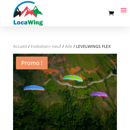
Accueil
/
Evolution+ neuf
/
Aile
/
LEVELWINGS FLEX
Promo !