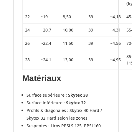
(k
22
~19
8,50
39
~4,18
45
24
~20,7
10,00
39
~4,31
55
26
~22,4
11,50
39
~4,56
70
85
28
~24,1
13,00
39
~4,95
11
Matériaux
Surface supérieure :
Skytex 38
Surface inférieure :
Skytex 32
Profils & diagonales : Skytex 40 Hard /
Skytex 32 Hard selon les zones
Suspentes : Liros PPSLS 125, PPSL160,