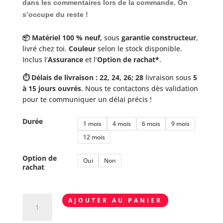
dans les commentaires lors de la commande. On
s’occupe du reste !
📦 Matériel 100 % neuf,
sous
garantie constructeur
,
livré chez toi.
Couleur
selon le stock disponible.
Inclus l’
Assurance
et l’
Option de rachat*
.
⏱️ Délais de livraison : 22, 24, 26; 28
livraison sous
5
à 15 jours ouvrés
. Nous te contactons dès validation
pour te communiquer un délai précis !
Durée
1 mois
4 mois
6 mois
9 mois
12 mois
Option de
Oui
Non
rachat
quantité
AJOUTER AU PANIER
de
LEVELWINGS