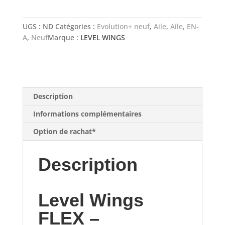
FLEX
UGS :
ND
Catégories :
Evolution+ neuf
,
Aile
,
Aile
,
EN-
A
,
Neuf
Marque :
LEVEL WINGS
Description
Informations complémentaires
Option de rachat*
Description
Level Wings
FLEX –