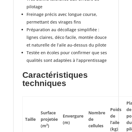
pilotage
Freinage précis avec longue course,
permettant des virages fins
Préparation au décollage simplifiée :
lignes claires, déco facile, montée douce
et naturelle de l’aile au-dessus du pilote
Testée en écoles pour confirmer que ses
qualités sont adaptées à l’apprentissage
Caractéristiques
techniques
Pl
Poids
de
Surface
Nombre
Envergure
de
po
Taille
projetée
de
(m)
l’aile
du
(m²)
cellules
(kg)
pi