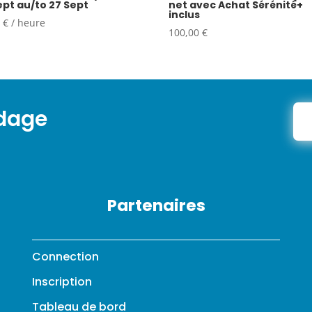
ept au/to 27 Sept
net avec Achat Sérénité+
inclus
0
€
/ heure
100,00
€
ndage
Partenaires
Connection
Inscription
Tableau de bord