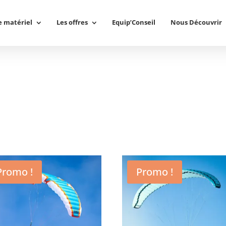
e matériel
Les offres
Equip’Conseil
Nous Découvrir
Promo !
Promo !