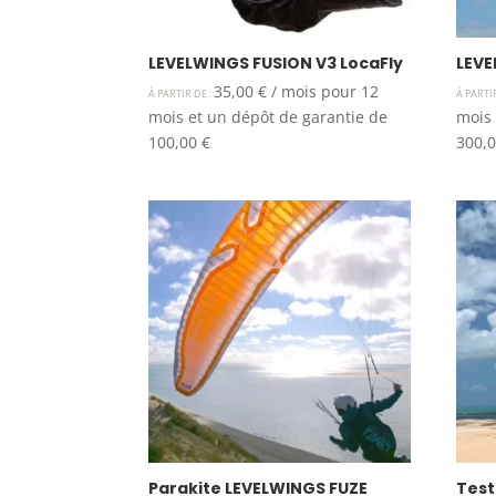
LEVELWINGS FUSION V3 LocaFly
LEVE
35,00
€
/ mois pour 12
À PARTIR DE :
À PARTI
mois et un dépôt de garantie de
mois 
100,00
€
300,
Parakite LEVELWINGS FUZE
Test