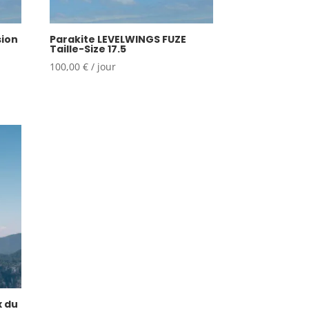
sion
Parakite LEVELWINGS FUZE
Taille-Size 17.5
100,00
€
/ jour
x du