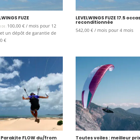
LWINGS FUZE
LEVELWINGS FUZE 17.5 occa
reconditionnée
100,00
€
/ mois pour 12
R DE :
542,00
€
/ mois pour 4 mois
et un dépôt de garantie de
00
€
 Parakite FLOW du/from
Toutes voiles : meilleur pri