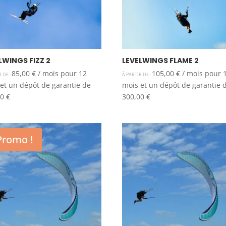
LWINGS FIZZ 2
LEVELWINGS FLAME 2
85,00
€
/ mois pour 12
105,00
€
/ mois pour 
R DE :
À PARTIR DE :
et un dépôt de garantie de
mois et un dépôt de garantie 
00
€
300,00
€
Promo !