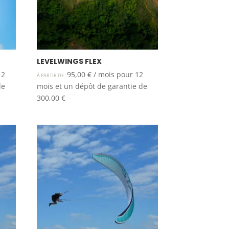
LEVELWINGS FLEX
12
95,00
€
/ mois pour 12
À PARTIR DE :
de
mois et un dépôt de garantie de
300,00
€