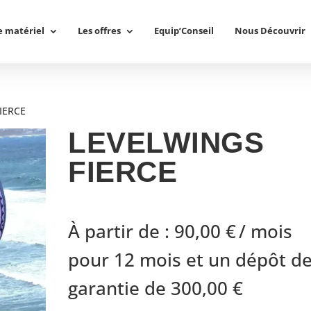
e matériel
Les offres
Equip’Conseil
Nous Découvrir
IERCE
LEVELWINGS
FIERCE
À partir de :
90,00
€
/ mois
pour 12 mois et un dépôt d
garantie de
300,00
€