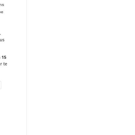
ns
pe
,
lus
à 15
r te