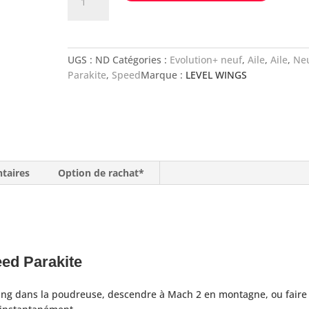
de
LEVELWINGS
FIERCE
UGS :
ND
Catégories :
Evolution+ neuf
,
Aile
,
Aile
,
Ne
Parakite
,
Speed
Marque :
LEVEL WINGS
taires
Option de rachat*
eed Parakite
rving dans la poudreuse, descendre à Mach 2 en montagne, ou faire