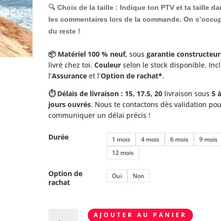
🔍 Choix de la taille :
Indique ton
PTV
et ta
taille
da
les commentaires lors de la commande. On s’occu
du reste !
📦 Matériel 100 % neuf,
sous
garantie constructeur
livré chez toi.
Couleur
selon le stock disponible. Inc
l’
Assurance
et l’
Option de rachat*
.
⏱️ Délais de livraison : 15, 17.5, 20
livraison sous
5 
jours ouvrés
. Nous te contactons dès validation pou
communiquer un délai précis !
Durée
1 mois
4 mois
6 mois
9 mois
12 mois
Option de
Oui
Non
rachat
quantité
AJOUTER AU PANIER