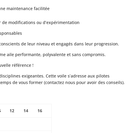
ne maintenance facilitée
er de modifications ou d’expérimentation
esponsables
 conscients de leur niveau et engagés dans leur progression.
 Une aile performante, polyvalente et sans compromis.
uvelle référence !
disciplines exigeantes. Cette voile s’adresse aux pilotes
temps de vous former (contactez nous pour avoir des conseils).
5
12
14
16