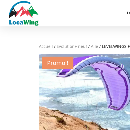
L
Accueil
/
Evolution+ neuf
/
Aile
/
LEVELWINGS F
Promo !