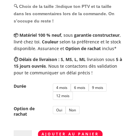
🔍 Choix de la taille :
Indique ton
PTV
et ta
taille
dans les commentaires lors de la commande. On
s’occupe du reste !
📦 Matériel 100 % neuf,
sous
garantie constructeur
,
livré chez toi.
Couleur
selon ta préférence et le stock
disponible. Assurance et
Option de rachat
inclus*
⏱️ Délais de livraison : S, MS, L, ML
livraison sous
5 à
15 jours ouvrés
. Nous te contactons dès validation
pour te communiquer un délai précis !
Durée
4 mois
6 mois
9 mois
12 mois
Option de
Oui
Non
rachat
quantité
AJOUTER AU PANIER