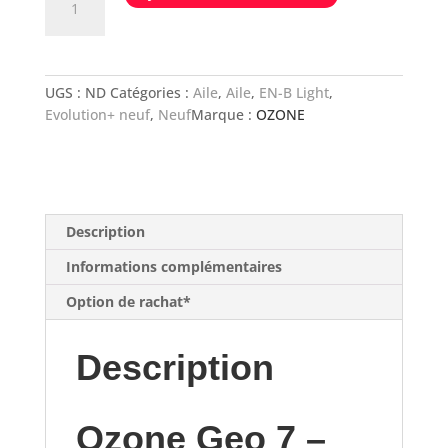
de
OZONE
GEO
7
UGS :
ND
Catégories :
Aile
,
Aile
,
EN-B Light
,
Evolution+ neuf
,
Neuf
Marque :
OZONE
Description
Informations complémentaires
Option de rachat*
Description
Ozone Geo 7 –