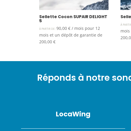
Sellette Cocon SUPAIR DELIGHT
Sell
5
À PARTI
90,00
€
/ mois pour 12
À PARTIR DE :
mois 
mois et un dépôt de garantie de
200,
200,00
€
Réponds à notre so
LocaWing