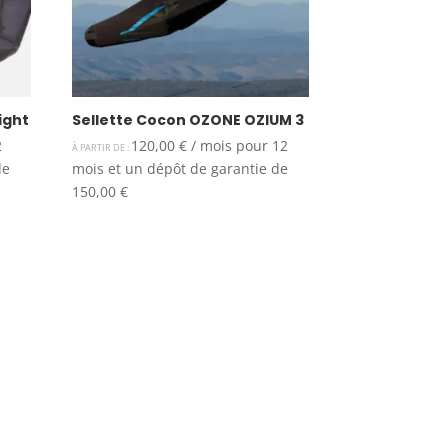
ight
Sellette Cocon OZONE OZIUM 3
2
120,00
€
/ mois pour 12
À PARTIR DE :
de
mois et un dépôt de garantie de
150,00
€