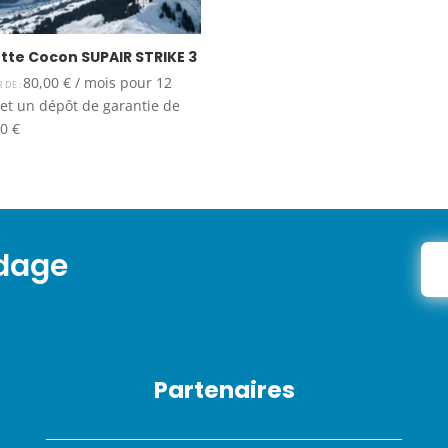
ette Cocon SUPAIR STRIKE 3
80,00
€
/ mois pour 12
R DE :
et un dépôt de garantie de
00
€
ndage
Partenaires