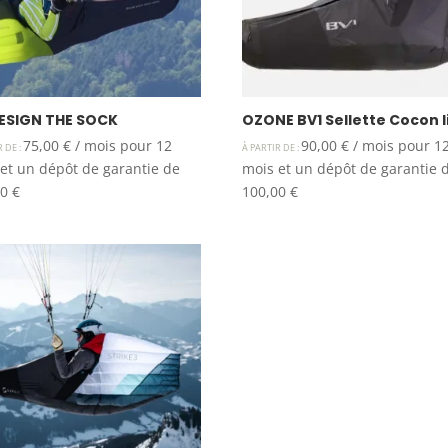
ESIGN THE SOCK
OZONE BV1 Sellette Cocon l
75,00
€
/ mois pour 12
90,00
€
/ mois pour 1
R DE :
À PARTIR DE :
et un dépôt de garantie de
mois et un dépôt de garantie 
00
€
100,00
€