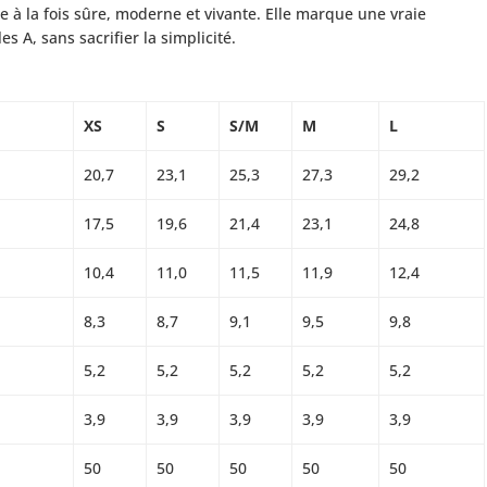
e à la fois sûre, moderne et vivante. Elle marque une vraie
A, sans sacrifier la simplicité.
XS
S
S/M
M
L
20,7
23,1
25,3
27,3
29,2
17,5
19,6
21,4
23,1
24,8
10,4
11,0
11,5
11,9
12,4
8,3
8,7
9,1
9,5
9,8
5,2
5,2
5,2
5,2
5,2
3,9
3,9
3,9
3,9
3,9
50
50
50
50
50