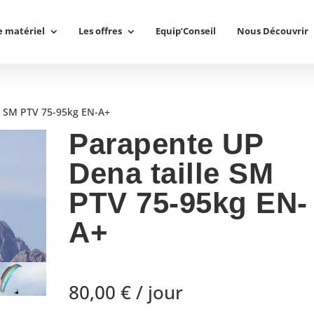
e matériel
Les offres
Equip’Conseil
Nous Découvrir
e SM PTV 75-95kg EN-A+
Parapente UP
Dena taille SM
PTV 75-95kg EN-
A+
80,00
€
/ jour