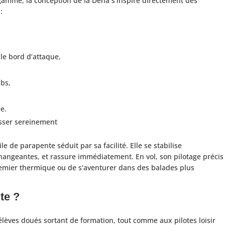
gamme, la conception de la Dena s’inspire directement des
:
le bord d’attaque,
ibs,
ée.
esser sereinement
e de parapente séduit par sa facilité. Elle se stabilise
angeantes, et rassure immédiatement. En vol, son pilotage précis
remier thermique ou de s’aventurer dans des balades plus
te ?
lèves doués sortant de formation, tout comme aux pilotes loisir