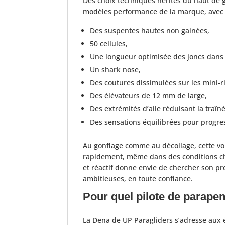
Des choix techniques hérités du haut de 
modèles performance de la marque, avec 
Des suspentes hautes non gainées,
50 cellules,
Une longueur optimisée des joncs dans 
Un shark nose,
Des coutures dissimulées sur les mini-r
Des élévateurs de 12 mm de large,
Des extrémités d’aile réduisant la traîn
Des sensations équilibrées pour progr
Au gonflage comme au décollage, cette voil
rapidement, même dans des conditions ch
et réactif donne envie de chercher son p
ambitieuses, en toute confiance.
Pour quel pilote de parapen
La Dena de UP Paragliders s’adresse aux é