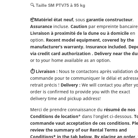
🔍 Taille SM PTV75 à 95 kg
📦
Matériel état neuf,
sous
garantie constructeur
.
Assurance
incluse.
Caution
par empreinte bancaire
Livraison à proximité de la dune ou à domicile
en
option.
Recent model equipment, covered by the
manufacturer’s warranty. Insurance included. Dep
via credit card authorization . Delivery near the d
or to your home available as an option.
⏱️ Livraison :
Nous te contactons après validation d
commande pour te communiquer le délai et adress
retrait précis !
Delivery :
We will contact you after y
order is confirmed to provide you with the exact
delivery time and pickup address!
Merci de prendre connaissance du
résumé de nos
Conditions de location
* dans l’onglet ci-dessous.
T
commande vaut acceptation de ces conditions. Pl
review the summary of our Rental Terms and
Conditions* in the tab below. By placing an order,