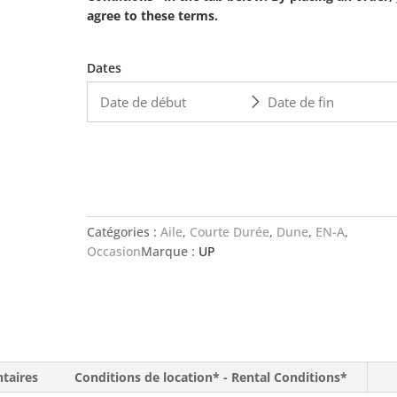
agree to these terms.
Dates
AJOUTER AU PANIER
Catégories :
Aile
,
Courte Durée
,
Dune
,
EN-A
,
Occasion
Marque :
UP
taires
Conditions de location* - Rental Conditions*