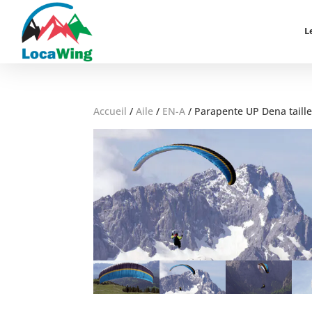
L
Accueil
/
Aile
/
EN-A
/
Parapente UP Dena taill