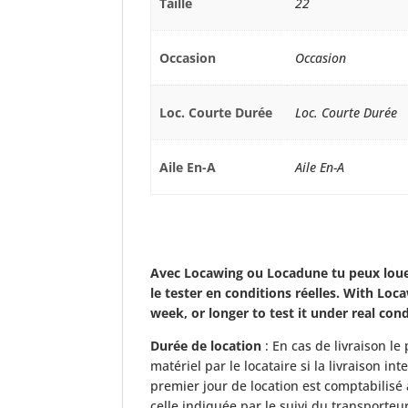
Taille
22
Occasion
Occasion
Loc. Courte Durée
Loc. Courte Durée
Aile En-A
Aile En-A
Avec Locawing ou Locadune tu peux loue
le tester en conditions réelles. With Lo
week, or longer to test it under real cond
Durée de location
: En cas de livraison l
matériel par le locataire si la livraison in
premier jour de location est comptabilisé 
celle indiquée par le suivi du transporteur