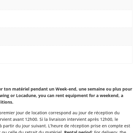
r ton matériel pendant un Week-end, une semaine ou plus pour
cawing or Locadune, you can rent equipment for a weekend, a
itions.
e premier jour de location correspond au jour de réception du
tervient avant 12h00. Si la livraison intervient après 12h00, le
à partir du jour suivant. L’heure de réception prise en compte est
 ou celle du retrait du matériel.
Rental period
: For delivery, the