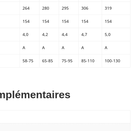
264
280
295
306
319
154
154
154
154
154
4,0
4,2
4,4
4,7
5,0
A
A
A
A
A
58-75
65-85
75-95
85-110
100-130
mplémentaires