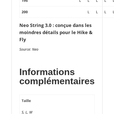
195
L
L
L
L
200
L
L
L
Neo String 3.0 : conçue dans les
moindres détails pour le Hike &
Fly
Source: Neo
Informations
complémentaires
Taille
S, L, M