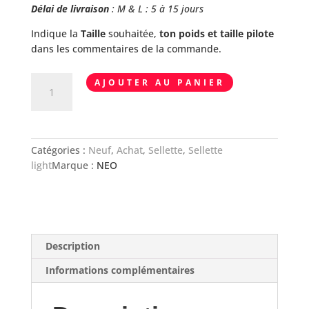
Délai de livraison
: M & L : 5 à 15 jours
Indique la
Taille
souhaitée,
ton poids et taille pilote
dans les commentaires de la commande.
quantité
AJOUTER AU PANIER
de
Sellette
Harnais
NEO
Catégories :
Neuf
,
Achat
,
Sellette
,
Sellette
STRING
light
Marque :
NEO
3.0
avec
mousquetons
Description
Informations complémentaires