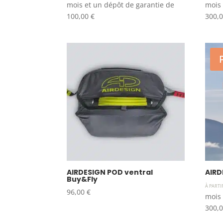
mois et un dépôt de garantie de
mois 
100,00
€
300,
AIRDESIGN POD ventral
AIRD
Buy&Fly
À PARTI
96,00
€
mois 
300,