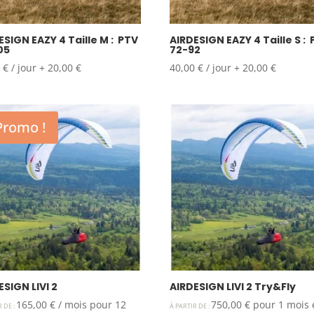
ESIGN EAZY 4 Taille M : PTV
AIRDESIGN EAZY 4 Taille S :
05
72-92
0
€
/ jour
+
20,00
€
40,00
€
/ jour
+
20,00
€
Promo !
ESIGN LIVI 2
AIRDESIGN LIVI 2 Try&Fly
165,00
€
/ mois pour 12
750,00
€
pour 1 mois 
R DE :
À PARTIR DE :