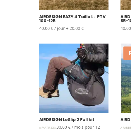
AIRDESIGN EAZY 4 Taille L : PTV
AIRD
100-125
85-1
40,00
€
/ jour
+
20,00
€
40,0
AIRDESIGN LeSlip 2 Full kit
AIRD
30,00
€
/ mois pour 12
À PARTIR DE :
À PARTI