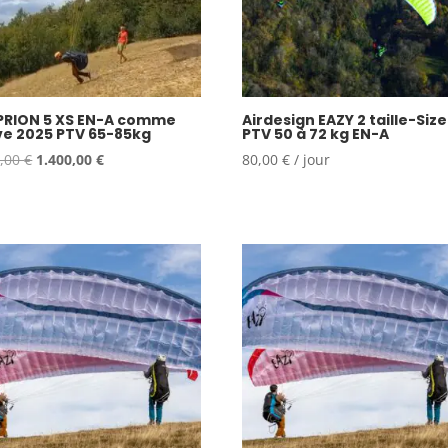
 PRION 5 XS EN-A comme
Airdesign EAZY 2 taille-Siz
e 2025 PTV 65-85kg
PTV 50 à 72 kg EN-A
Le
Le
0,00
€
1.400,00
€
80,00
€
/ jour
prix
prix
initial
actuel
était :
est :
1.500,00 €.
1.400,00 €.