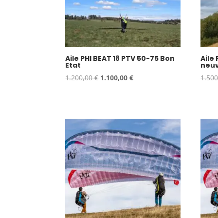
Aile PHI BEAT 18 PTV 50-75 Bon
Aile
Etat
neuv
Le
Le
1.200,00
€
1.100,00
€
1.50
prix
prix
initial
actuel
était :
est :
1.200,00 €.
1.100,00 €.