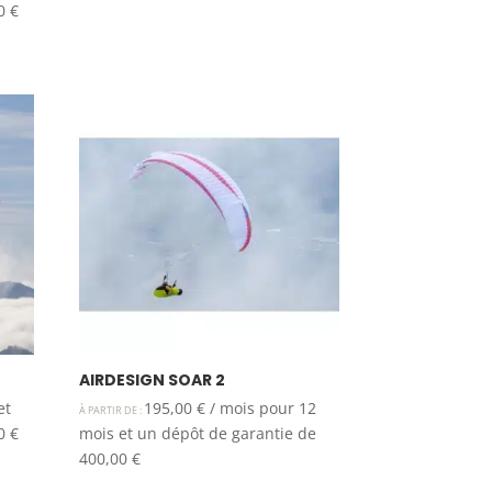
00
€
AIRDESIGN SOAR 2
et
195,00
€
/ mois pour 12
À PARTIR DE :
00
€
mois et un dépôt de garantie de
400,00
€