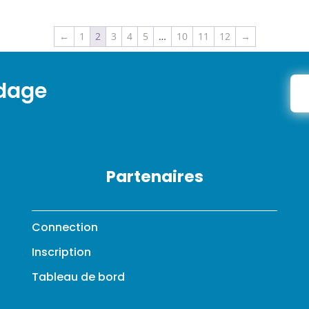
←
1
2
3
4
5
…
10
11
12
→
ndage
Partenaires
Connection
Inscription
Tableau de bord