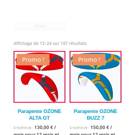
Effacer
Affichage de 13–24 sur 187 résultats
Promo !
Promo !
Parapente OZONE
Parapente OZONE
ALTA GT
BUZZ 7
130,00
€
/
150,00
€
/
À PARTIR DE :
À PARTIR DE :
mois pour 12 mois et
mois pour 12 mois et