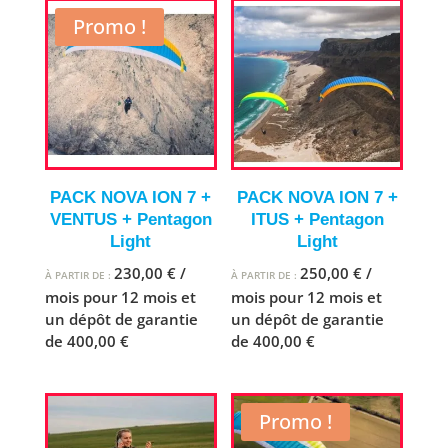
Promo !
PACK NOVA ION 7 +
PACK NOVA ION 7 +
VENTUS + Pentagon
ITUS + Pentagon
Light
Light
230,00
€
/
250,00
€
/
À PARTIR DE :
À PARTIR DE :
mois pour 12 mois et
mois pour 12 mois et
un dépôt de garantie
un dépôt de garantie
de
400,00
€
de
400,00
€
Promo !