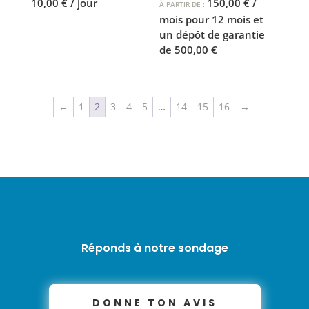
10,00
€
/ jour
150,00
€
/
À PARTIR DE :
mois pour 12 mois et
un dépôt de garantie
de
500,00
€
←
1
2
3
4
5
…
14
15
16
→
Réponds à notre sondage
DONNE TON AVIS